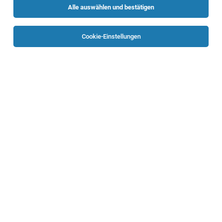
Alle auswählen und bestätigen
Sortieren
30 Jobs
Cookie-Einstellungen
LeiterIn Biomedizinische Analytik
Pathologisches Institut
Vöcklabruck
02.08.2026
Vollzeit | befristet
Oberösterreichische Gesundheitsholding GmbH
Beschäftigungsausmaß: