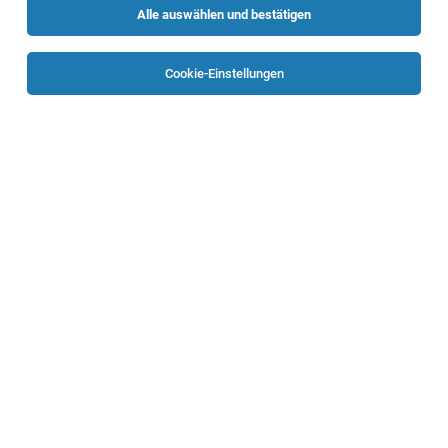
Alle auswählen und bestätigen
Sortieren
30 Jobs
Cookie-Einstellungen
IT-Systemadministrator/in (m/w)
Wels
04.08.2026
Vollzeit
BAUHAUS Depot GmbH
Standort
1