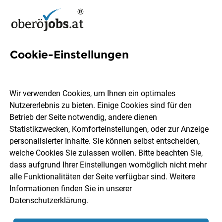
Cookie-Einstellungen
Formuliere das perfekte
Bewerbungsschreiben für
Wir verwenden Cookies, um Ihnen ein optimales
deinen Traumjob
Nutzererlebnis zu bieten. Einige Cookies sind für den
Betrieb der Seite notwendig, andere dienen
Statistikzwecken, Komforteinstellungen, oder zur Anzeige
Jeden Morgen durchforstest du gespannt die
personalisierter Inhalte. Sie können selbst entscheiden,
Stellenanzeigen. Und heute ist er dabei – der Traumjob.
welche Cookies Sie zulassen wollen. Bitte beachten Sie,
Aufgeregt setzt du dich an den Laptop und beginnst,
dass aufgrund Ihrer Einstellungen womöglich nicht mehr
deine Unterlagen zusammenzustellen. Du weißt: Damit
alle Funktionalitäten der Seite verfügbar sind. Weitere
aus der Stellenanzeigen ein fixes Arbeitsverhältnis werden
Informationen finden Sie in unserer
kann, muss das Bewerbungsschreiben bei den
Datenschutzerklärung
.
zuständigen Personaler:innen direkt ins Schwarze treffen.
Du willst, dass deine Zeilen glasklar vermitteln, dass nur