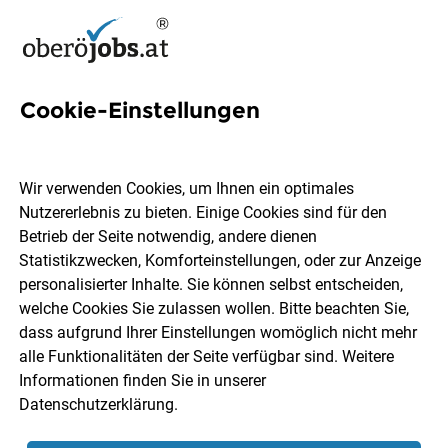
Cookie-Einstellungen
Arbeitgebernews
Wir verwenden Cookies, um Ihnen ein optimales
Hier bloggen Oberösterreich Unternehmen!
Innerhalb der
Nutzererlebnis zu bieten. Einige Cookies sind für den
Kategorie Arbeitgebernews findest du von Firmen
Betrieb der Seite notwendig, andere dienen
geschriebene Beiträge, die es dir als Bewerber*in
Statistikzwecken, Komforteinstellungen, oder zur Anzeige
ermöglicht, einen ersten persönlichen Eindruck vom
personalisierter Inhalte. Sie können selbst entscheiden,
Unternehmen zu gewinnen. Gebloggt wird über alles
welche Cookies Sie zulassen wollen. Bitte beachten Sie,
Mögliche: Firmen-, Personal und
dass aufgrund Ihrer Einstellungen womöglich nicht mehr
Lehrlingsauszeichnungen, Einladungen zum Tag der
alle Funktionalitäten der Seite verfügbar sind. Weitere
offenen Türe, Berufsvorstellungen, Benefits für
Informationen finden Sie in unserer
Mitarbeiter*innen und Co. Du solltest hier also öfters
Datenschutzerklärung
.
vorbei schauen, um stehts über deinen potenziellen neuen
Arbeitgeber bestens Bescheid zu wissen!