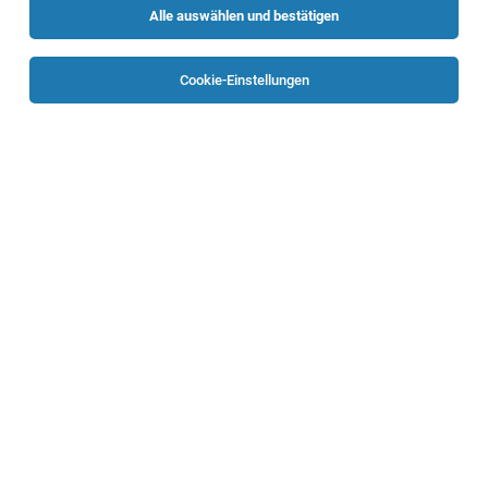
Alle auswählen und bestätigen
Was suchst du?
Cookie-Einstellungen
Arbeitswelt
Bewerbungstipps
Arbeitgebernews
Die beliebtesten Jobs in
Oberösterreich